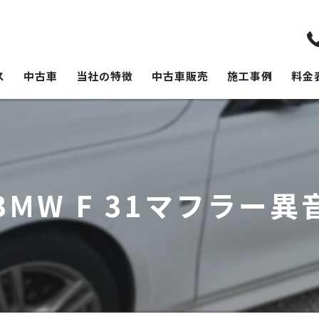
ス
中古車
当社の特徴
中古車販売
施工事例
料金
修理
板金塗装
持ち込み
BMW F 31マフラー異
外車