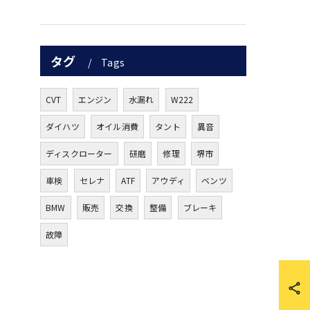
タグ
Tags
CVT
エンジン
水漏れ
W222
ダイハツ
オイル消費
タント
異音
ディスクローター
研磨
修理
堺市
車検
セレナ
ATF
アウディ
ベンツ
BMW
販売
交換
整備
ブレーキ
故障