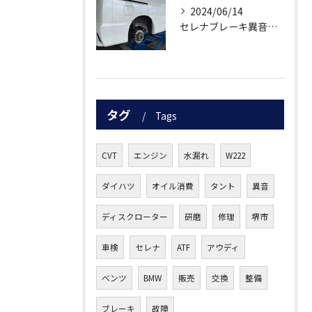
2024/06/14
セレナブレーキ異音修理事例
タグ
Tags
CVT
エンジン
水漏れ
W222
ダイハツ
オイル消費
タント
異音
ディスクローター
研磨
修理
堺市
車検
セレナ
ATF
アウディ
ベンツ
BMW
販売
交換
整備
ブレーキ
故障