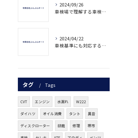
2024/09/26
車検場で理解する車検の流れ
2024/04/22
車検基準にも対応する次世代のOBD車検について知ろう
タグ
Tags
CVT
エンジン
水漏れ
W222
ダイハツ
オイル消費
タント
異音
ディスクローター
研磨
修理
堺市
車検
セレナ
ATF
アウディ
ベンツ