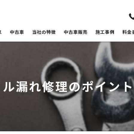
ス
中古車
当社の特徴
中古車販売
施工事例
料金
修理
板金塗装
持ち込み
ル漏れ修理のポイント
外車